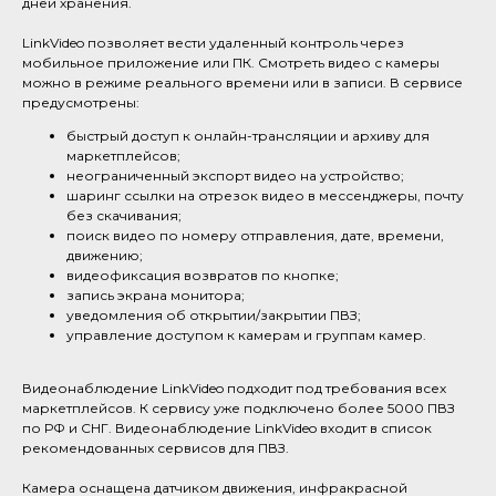
дней хранения.
LinkVideo позволяет вести удаленный контроль через
мобильное приложение или ПК. Смотреть видео с камеры
можно в режиме реального времени или в записи. В сервисе
предусмотрены:
быстрый доступ к онлайн-трансляции и архиву для
маркетплейсов;
неограниченный экспорт видео на устройство;
шаринг ссылки на отрезок видео в мессенджеры, почту
без скачивания;
поиск видео по номеру отправления, дате, времени,
движению;
видеофиксация возвратов по кнопке;
запись экрана монитора;
уведомления об открытии/закрытии ПВЗ;
управление доступом к камерам и группам камер.
Видеонаблюдение LinkVideo подходит под требования всех
маркетплейсов. К сервису уже подключено более 5000 ПВЗ
по РФ и СНГ. Видеонаблюдение LinkVideo входит в список
рекомендованных сервисов для ПВЗ.
Камера оснащена датчиком движения, инфракрасной