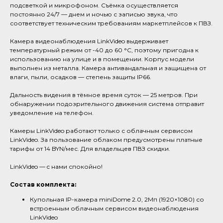
подсветкой и микрофоном. Съёмка осуществляется
постоянно 24/7 — днем и ночью с записью звука, что
соответствует техническим требованиям маркетплейсов к ПВЗ.
Камера видеонаблюдения LinkVideo выдерживает
температурный режим от -40 до 60 °C, поэтому пригодна к
использованию на улице и в помещении. Корпус модели
выполнен из металла. Камера антивандальная и защищена от
влаги, пыли, осадков — степень защиты IP66.
Дальность видения в тёмное время суток — 25 метров. При
обнаружении подозрительного движения система отправит
уведомление на телефон.
Камеры LinkVideo работают только с облачным сервисом
LinkVideo. За пользование облаком предусмотрены платные
тарифы от 14 BYN/мес. Для владельцев ПВЗ скидки.
LinkVideo — c нами спокойно!
Состав комплекта:
Купольная IP-камера miniDome 2.0, 2Мп (1920×1080) со
встроенным облачным сервисом видеонаблюдения
LinkVideo