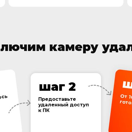
лючим камеру уда
ш
шаг 2
есь
Предоставьте
От 10 минут и в
удаленный доступ
к ПК