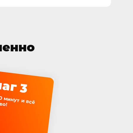
ленно
аг 3
сё готово!