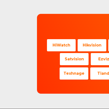
HiWatch
Hikvision
Satvision
Ezvi
Texhnage
Tian