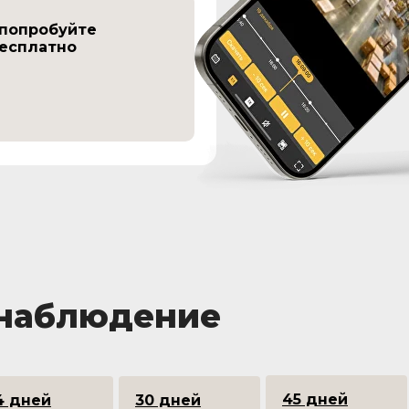
 попробуйте
бесплатно
онаблюдение
45 дней
4 дней
30 дней