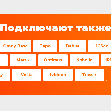
Подключают такж
Omny Base
Tapo
Dahua
iCSee
z
Matrix
Optimus
Nobelic
IP
dy
Vesta
Ivideon
Trassir