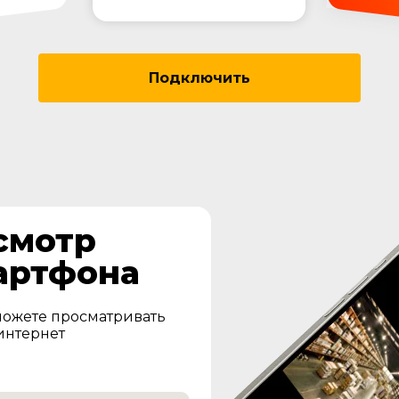
Подключить
смотр
артфона
можете просматривать
 интернет