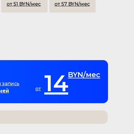
от 51 BYN/мес
от 57 BYN/мес
14
BYN/мес
 запись
от
ней