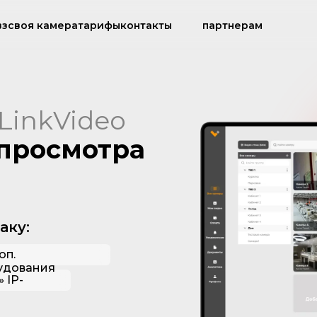
вз
своя камера
тарифы
контакты
партнерам
LinkVideo
просмотра
аку:
оп.
удования
 IP-