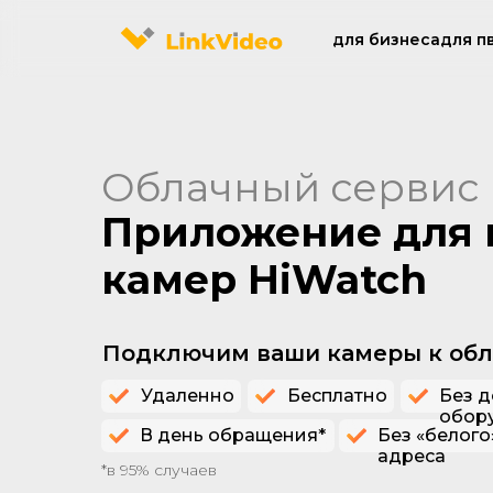
для бизнеса
для п
Облачный сервис 
Подключить
Приложение для 
камер HiWatch
Подключим ваши камеры к обл
Удаленно
Бесплатно
Без д
обор
В день обращения*
Без «белого»
адреса
*в 95% случаев