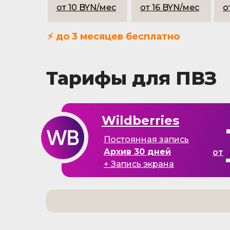
от 10 BYN/мес
от 16 BYN/мес
о
⚡ до 3 месяцев бесплатно
Тарифы для ПВЗ
Wildberries
Постоянная запись
Архив 30 дней
от
+ Запись экрана