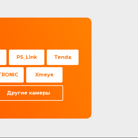
е
PS_Link
Tenda
TRONIC
Xmeye
Другие камеры