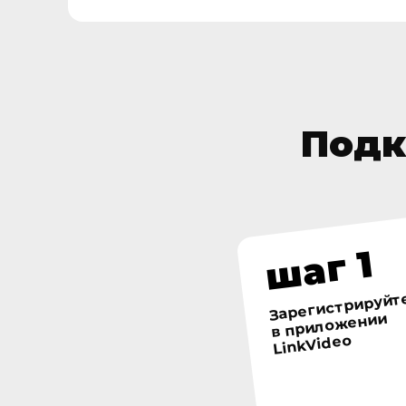
Подк
шаг 1
Зарегистрируйт
в приложении
LinkVideo