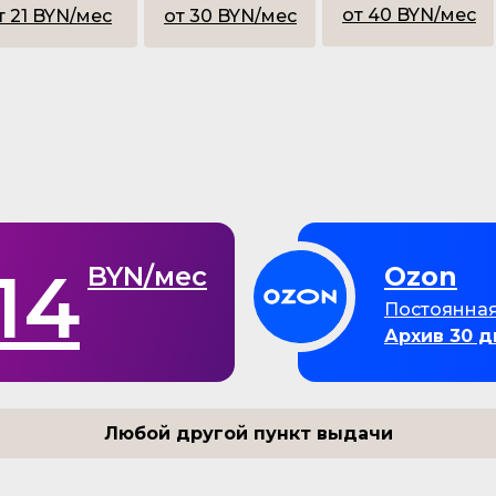
от 40 BYN/мес
т 21 BYN/мес
от 30 BYN/мес
14
BYN/мес
Ozon
Постоянная
Архив 30 д
Любой другой пункт выдачи